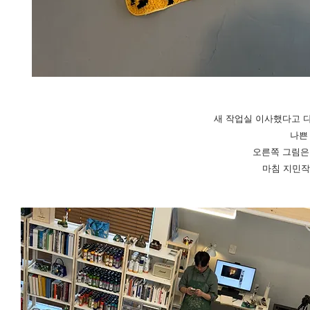
새 작업실 이사했다고 다
나쁜
오른쪽 그림은 
마침 지민작