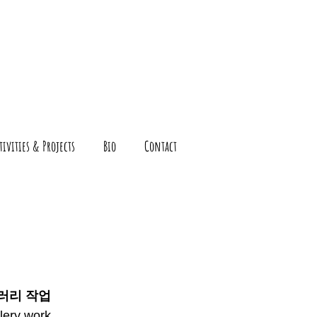
tivities & Projects
Bio
Contact
갤러리 작업
lery work