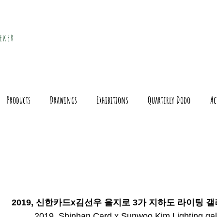
eker
Products
Drawings
Exhibitions
Quarterly Dodo
Ac
2019, 신한카드x김선우 을지로 3가 지하도 라이팅 
​2019, Shinhan Card x Sunwoo Kim Lighting gal