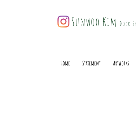
Sunwoo Kim
_Dodo Se
Home
Statement
Artworks