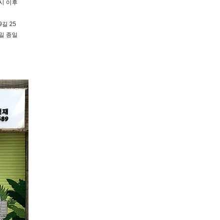
3시 이후
9길 25
요일 종일