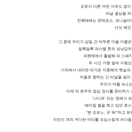
오로지 다른 어떤 이유도 없
떠날 결심을 하
친퀘테레는 몬테로소, 코니글리아
다섯 해안
그 중에 우리가 삼일 간 머무른 마을 이름은
알록달록 파스텔 톤의 성냥갑처럼
피렌체에서 출발해 라 스페치
두 시간 가량 걸려 수평선
기차에서 내리면 따가운 지중해의 햇살과 
마을로 향하는 긴 터널을 걸어 
우리가 머물 숙소는
이제 막 분주히 점심 장사를 준비하기
’나디르‘ 라는 명패가 
때마침 볕을 쬐고 있던 호스
“본 조르노, 굿 독!“하고
지민이 개의 커다란 머리를 조심스럽게 쓰다듬자