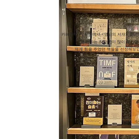
카페꼼마 전 지점에서 <명사의 서재> 코너
'명사'라는 직함(?)이 많이 부
제게 힘을 주었던 책들을 선정해보았