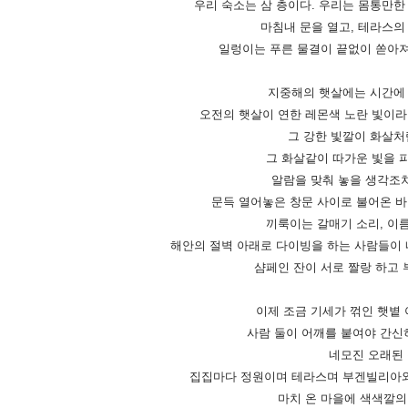
우리 숙소는 삼 층이다. 우리는 몸통만한
마침내 문을 열고, 테라스의
일렁이는 푸른 물결이 끝없이 쏟아져
지중해의 햇살에는 시간에 
오전의 햇살이 연한 레몬색 노란 빛이라면
그 강한 빛깔이 화살처
그 화살같이 따가운 빛을 피
알람을 맞춰 놓을 생각조
문득 열어놓은 창문 사이로 불어온 바
끼룩이는 갈매기 소리, 이름
해안의 절벽 아래로 다이빙을 하는 사람들이 
샴페인 잔이 서로 짤랑 하고 
이제 조금 기세가 꺾인 햇볕
사람 둘이 어깨를 붙여야 간신히
네모진 오래된 
집집마다 정원이며 테라스며 부겐빌리아와
마치 온 마을에 색색깔의