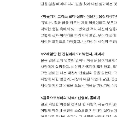
길을 잃을 때마다 다시 길을 찾아 나선 삶이라는 
<이윤기의 그리스 로마 신화> 이윤기, 웅진지식하
“우리는, 잠과 꿈을 깨우는 자를 영웅이라고 부른다
각박한 현실 속에서 잊고 있었던 우리 자신의 영웅
그렇게 신화 이야기를 따라가다 보면, 우리가 오래
세상은 모험으로 가득했고, 나 자신이 세상의 주인
<모래알만 한 진실이라도> 박완서, 세계사
문득 길을 걷다 멈추어 멍하니 하늘을 올려다보게 
사람에게 실망하고, 세상의 가혹함에 절망하고, 도
그런 날이면 나는 박완서 선생님의 글을 읽는다. 
사람에 대한 믿음과, 세상에 대한 낙관과 달관, 운
세상에 지치고 외로운 오늘의 마음을 가만가만 어
<감옥으로부터의 사색> 신영복, 돌베개
길고 지난한 어둠을 견뎌낸 한 사람의 사유가 어떻
어떻게 마침내 온전히 스스로를 지켜내며 살아남게
아름다운 동시에 슬프다. 그 세월을 버텨낸 자의 