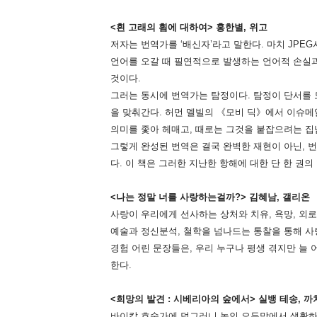
<흰 고래의 흼에 대하여> 홍한별, 위고
저자는 번역가를 ‘배신자’라고 말한다. 마치 JPE
언어를 오갈 때 필연적으로 발생하는 언어적 손실
것이다.
그러는 동시에 번역가는 탐정이다. 탐정이 단서를 
을 맞춰간다. 허먼 멜빌의 《모비 딕》에서 이슈메
의미를 좇아 헤매고, 때로는 그것을 붙잡으려는 집
그렇게 완성된 번역은 결국 완벽한 재현이 아닌, 
다. 이 책은 그러한 지난한 항해에 대한 단 한 권의
<나는 정말 너를 사랑하는걸까?> 김혜남, 갤리온
사랑이 우리에게 선사하는 상처와 치유, 욕망, 외
예술과 정신분석, 철학을 넘나드는 통찰을 통해 사랑
경험 어린 문장들은, 우리 누구나 평생 겪지만 늘
한다.
<희망의 발견 : 시베리아의 숲에서> 실뱅 테송, 까
바이칼 호숫가에 덩그러니 놓인 오두막에서 생활하