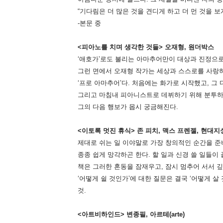
“기다림은 더 많은 것을 견디게 하고 더 먼 것을 보
-본문 중
<피아노를 치며 생각한 것들> 오재형, 원더박스
‘애호가’로도 불리는 아마추어만이 대상과 진정으로
그런 면에서 오재형 작가는 세상과 스스로를 사랑하
‘프로 아마추어’다. 처음에는 화가로 시작했고,
그 
그리고 마침내 피아니스트로 데뷔하기 위해 분투하
그의 다음 행보가 몹시 궁금해진다.
<이토록 멋진 휴식> 존 피치, 맥스 프렌젤, 현대지
제대로 쉬는 일 이야말로 가장 창의적인 순간을 
종종 쉽게 망각하곤 한다. 할 일과 신경 쓸 일들이 
책은 그러한 혼동을 잠재우고, 잠시 멈추어 서서 
‘어떻게 쉴 것인가’에 대한 질문은 결국 ‘어떻게 
것.
<아트비하인드> 변종필, 아르테(arte)